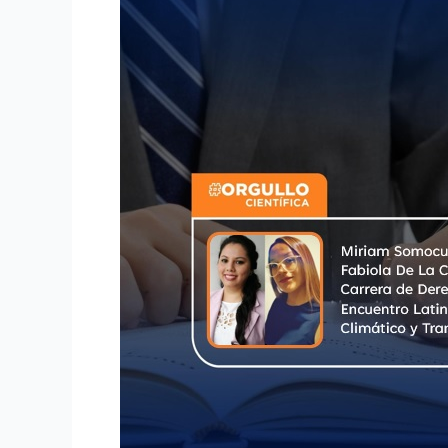
Somocurcio,
docente
de
CLAC
y
Fabiola
De
La
Cruz,
estudiante
de
Derecho,
participaron
en
el
Encuentro
Latinoamericano
sobre