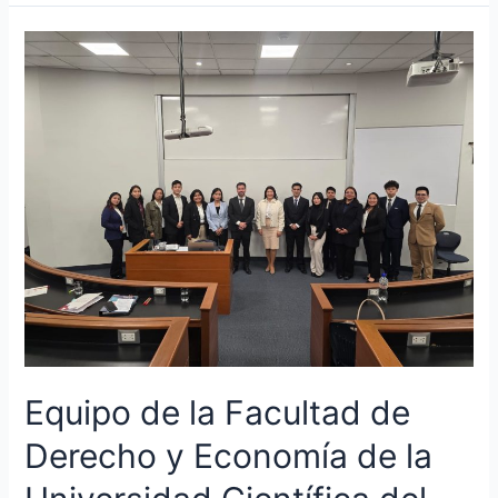
Equipo
de
la
Facultad
de
Derecho
y
Economía
de
la
Universidad
Científica
del
Sur
clasificó
Equipo de la Facultad de
a
Derecho y Economía de la
octavos
de