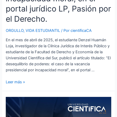
jurídico
portal jurídico LP, Pasión por
LP,
el Derecho.
Pasión
por
el
ORGULLO
,
VIDA ESTUDIANTIL
/ Por
cientificaCA
Derecho.
En el mes de abril de 2025, el estudiante Denzel Huamán
Loja, investigador de la Clínica Jurídica de Interés Público y
estudiante de la Facultad de Derecho y Economía de la
Universidad Científica del Sur, publicó el artículo titulado: “El
desequilibrio de poderes: el caso de la vacancia
presidencial por incapacidad moral”, en el portal …
Leer más »
Docente
y
estudiante