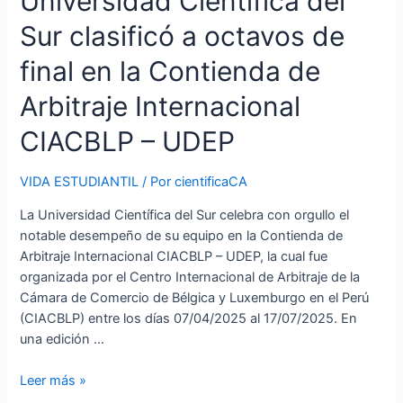
Universidad Científica del
final
en
Sur clasificó a octavos de
la
final en la Contienda de
Contienda
de
Arbitraje Internacional
Arbitraje
Internacional
CIACBLP – UDEP
CIACBLP
–
VIDA ESTUDIANTIL
/ Por
cientificaCA
UDEP
La Universidad Científica del Sur celebra con orgullo el
notable desempeño de su equipo en la Contienda de
Arbitraje Internacional CIACBLP – UDEP, la cual fue
organizada por el Centro Internacional de Arbitraje de la
Cámara de Comercio de Bélgica y Luxemburgo en el Perú
(CIACBLP) entre los días 07/04/2025 al 17/07/2025. En
una edición …
Leer más »