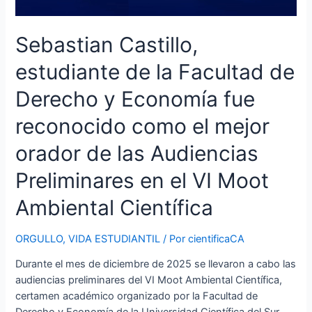
las
Audiencias
Sebastian Castillo,
Preliminares
en
estudiante de la Facultad de
el
Derecho y Economía fue
VI
Moot
reconocido como el mejor
Ambiental
Científica
orador de las Audiencias
Preliminares en el VI Moot
Ambiental Científica
ORGULLO
,
VIDA ESTUDIANTIL
/ Por
cientificaCA
Durante el mes de diciembre de 2025 se llevaron a cabo las
audiencias preliminares del VI Moot Ambiental Científica,
certamen académico organizado por la Facultad de