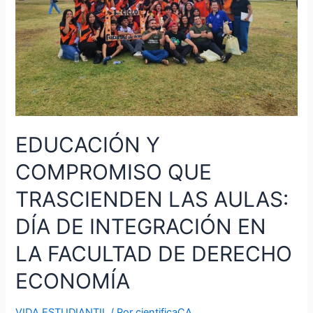
AULAS:
DÍA
DE
INTEGRACIÓN
EN
LA
FACULTAD
DE
DERECHO
EDUCACIÓN Y
ECONOMÍA
COMPROMISO QUE
TRASCIENDEN LAS AULAS:
DÍA DE INTEGRACIÓN EN
LA FACULTAD DE DERECHO
ECONOMÍA
VIDA ESTUDIANTIL
/ Por
cientificaCA