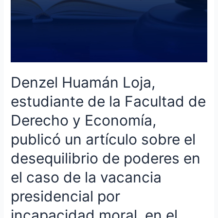
un
artículo
sobre
el
desequilibrio
de
poderes
Denzel Huamán Loja,
en
el
estudiante de la Facultad de
caso
Derecho y Economía,
de
la
publicó un artículo sobre el
vacancia
presidencial
desequilibrio de poderes en
por
el caso de la vacancia
incapacidad
moral,
presidencial por
en
el
incapacidad moral, en el
portal