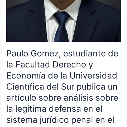
un
artículo
sobre
análisis
sobre
la
legítima
Paulo Gomez, estudiante de
defensa
en
la Facultad Derecho y
el
sistema
Economía de la Universidad
jurídico
penal
Científica del Sur publica un
en
artículo sobre análisis sobre
el
portal
la legítima defensa en el
Enfoque
Derecho
sistema jurídico penal en el