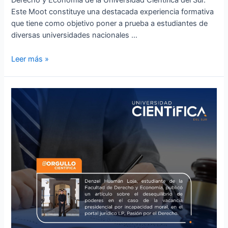
Derecho y Economía de la Universidad Científica del Sur.
Este Moot constituye una destacada experiencia formativa
que tiene como objetivo poner a prueba a estudiantes de
diversas universidades nacionales …
Leer más »
Denzel
Huamán
Loja,
estudiante
de
la
Facultad
de
Derecho
y
Economía,
publicó