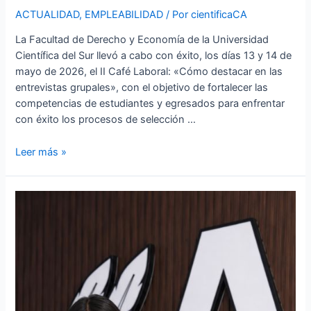
ACTUALIDAD
,
EMPLEABILIDAD
/ Por
cientificaCA
La Facultad de Derecho y Economía de la Universidad
Científica del Sur llevó a cabo con éxito, los días 13 y 14 de
mayo de 2026, el II Café Laboral: «Cómo destacar en las
entrevistas grupales», con el objetivo de fortalecer las
competencias de estudiantes y egresados para enfrentar
con éxito los procesos de selección …
Leer más »
Talento
en
formación:
estudiante
de
Derecho
Científica
del