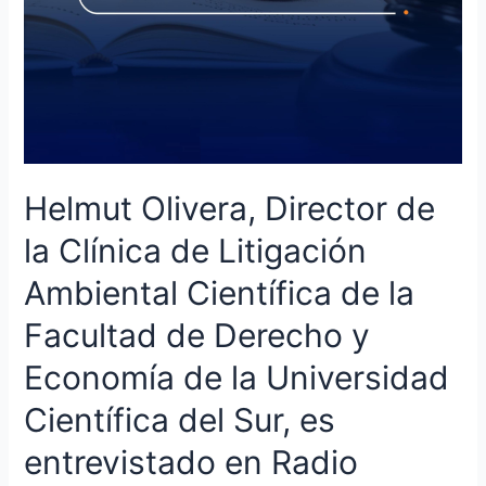
la
Facultad
de
Derecho
y
Economía
de
la
Helmut Olivera, Director de
Universidad
Científica
la Clínica de Litigación
del
Ambiental Científica de la
Sur,
es
Facultad de Derecho y
entrevistado
en
Economía de la Universidad
Radio
Científica del Sur, es
Nacional
sobre
entrevistado en Radio
los