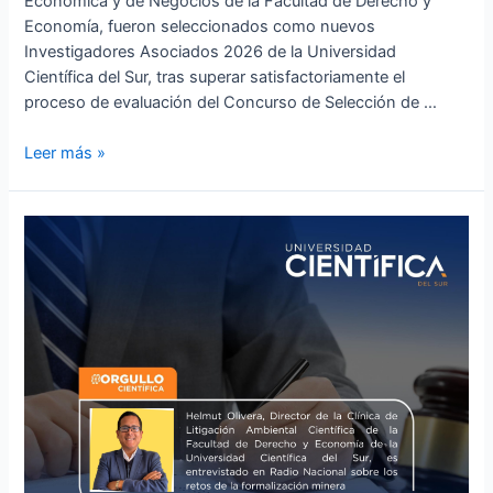
Económica y de Negocios de la Facultad de Derecho y
Economía, fueron seleccionados como nuevos
Investigadores Asociados 2026 de la Universidad
Científica del Sur, tras superar satisfactoriamente el
proceso de evaluación del Concurso de Selección de …
Leer más »
Helmut
Olivera,
Director
de
la
Clínica
de
Litigación
Ambiental
Científica
de