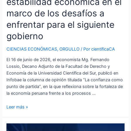
estabilidad económica en el
el
marco
marco de los desafíos a
de
los
enfrentar para el siguiente
desafíos
gobierno
a
enfrentar
para
CIENCIAS ECONÓMICAS
,
ORGULLO
/ Por
cientificaCA
el
El 16 de junio de 2026, el economista Mg. Fernando
siguiente
Lossio, Decano Adjunto de la Facultad de Derecho y
gobierno
Economía de la Universidad Científica del Sur, publicó en
Infobae la columna de opinión titulada “La confianza como
punto de partida”, en la que reflexiona sobre la fortaleza de
la economía peruana frente a los procesos …
Leer más »
Aníbal