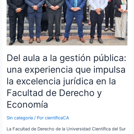
experiencia
que
impulsa
la
excelencia
jurídica
en
la
Del aula a la gestión pública:
Facultad
de
una experiencia que impulsa
Derecho
y
la excelencia jurídica en la
Economía
Facultad de Derecho y
Economía
Sin categoría
/ Por
cientificaCA
La Facultad de Derecho de la Universidad Científica del Sur