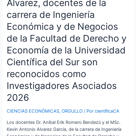
Álvarez, docentes de la
Economía
carrera de Ingeniería
de
la
Económica y de Negocios
Universidad
Científica
de la Facultad de Derecho y
del
Economía de la Universidad
Sur
son
Científica del Sur son
reconocidos
como
reconocidos como
Investigadores
Asociados
Investigadores Asociados
2026
2026
CIENCIAS ECONÓMICAS
,
ORGULLO
/ Por
cientificaCA
Los docentes Dr. Aníbal Erik Romero Bendezú y el MSc.
Kevin Antonio Alvarez García, de la carrera de Ingeniería