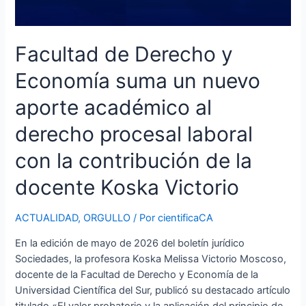
contribución
de
la
Facultad de Derecho y
docente
Koska
Economía suma un nuevo
Victorio
aporte académico al
derecho procesal laboral
con la contribución de la
docente Koska Victorio
ACTUALIDAD
,
ORGULLO
/ Por
cientificaCA
En la edición de mayo de 2026 del boletín jurídico
Sociedades, la profesora Koska Melissa Victorio Moscoso,
docente de la Facultad de Derecho y Economía de la
Universidad Científica del Sur, publicó su destacado artículo
titulado «El valor probatorio y la aplicación del principio de