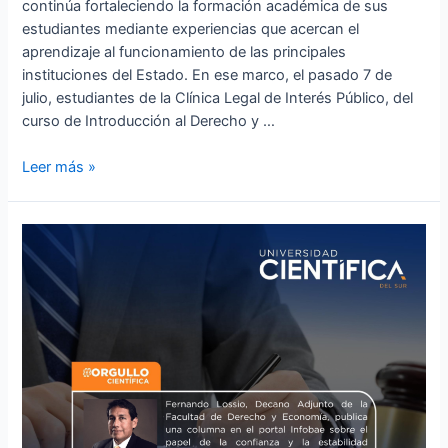
continúa fortaleciendo la formación académica de sus
estudiantes mediante experiencias que acercan el
aprendizaje al funcionamiento de las principales
instituciones del Estado. En ese marco, el pasado 7 de
julio, estudiantes de la Clínica Legal de Interés Público, del
curso de Introducción al Derecho y …
Leer más »
Fernando
Lossio,
Decano
Adjunto
de
la
Facultad
de
Derecho
y