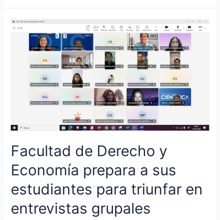
Facultad
de
Derecho
y
Economía
prepara
a
sus
estudiantes
para
triunfar
Facultad de Derecho y
en
entrevistas
Economía prepara a sus
grupales
estudiantes para triunfar en
entrevistas grupales