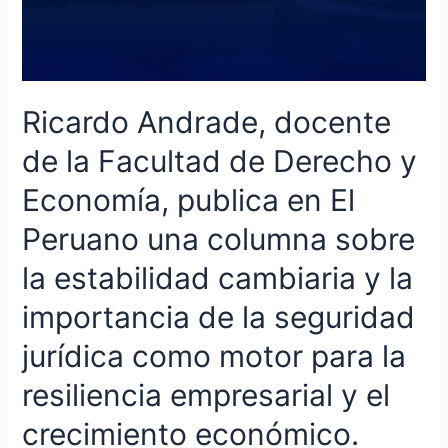
una
columna
sobre
la
estabilidad
Ricardo Andrade, docente
cambiaria
y
de la Facultad de Derecho y
la
Economía, publica en El
importancia
de
Peruano una columna sobre
la
seguridad
la estabilidad cambiaria y la
jurídica
importancia de la seguridad
como
motor
jurídica como motor para la
para
la
resiliencia empresarial y el
resiliencia
empresarial
crecimiento económico.
y