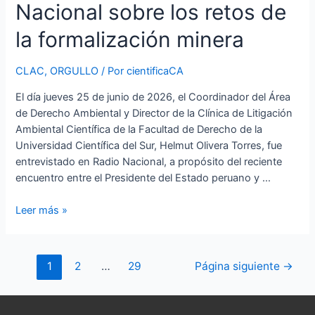
retos
Nacional sobre los retos de
de
la
la formalización minera
formalización
minera
CLAC
,
ORGULLO
/ Por
cientificaCA
El día jueves 25 de junio de 2026, el Coordinador del Área
de Derecho Ambiental y Director de la Clínica de Litigación
Ambiental Científica de la Facultad de Derecho de la
Universidad Científica del Sur, Helmut Olivera Torres, fue
entrevistado en Radio Nacional, a propósito del reciente
encuentro entre el Presidente del Estado peruano y …
Leer más »
1
2
…
29
Página siguiente
→