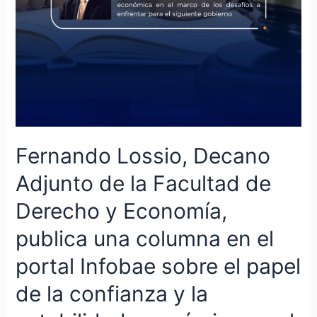
Economía,
publica
una
columna
en
el
portal
Infobae
sobre
Fernando Lossio, Decano
el
papel
Adjunto de la Facultad de
de
Derecho y Economía,
la
confianza
publica una columna en el
y
la
portal Infobae sobre el papel
estabilidad
de la confianza y la
económica
en