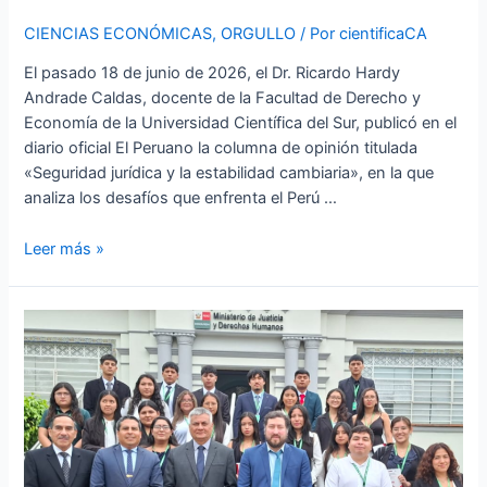
el
CIENCIAS ECONÓMICAS
,
ORGULLO
/ Por
cientificaCA
crecimiento
El pasado 18 de junio de 2026, el Dr. Ricardo Hardy
económico.
Andrade Caldas, docente de la Facultad de Derecho y
Economía de la Universidad Científica del Sur, publicó en el
diario oficial El Peruano la columna de opinión titulada
«Seguridad jurídica y la estabilidad cambiaria», en la que
analiza los desafíos que enfrenta el Perú …
Leer más »
Del
aula
a
la
gestión
pública:
una