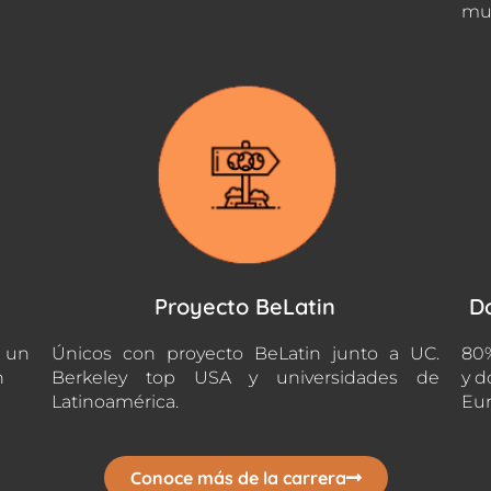
mu
Proyecto BeLatin
D
n un
Únicos con proyecto BeLatin junto a UC.
80%
n
Berkeley top USA y universidades de
y d
Latinoamérica.
Eur
Conoce más de la carrera