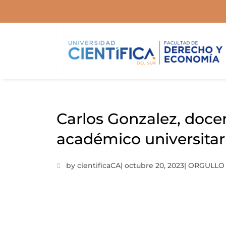
Ir
al
contenido
Carlos Gonzalez, doce
académico universitar
by cientificaCA
|
octubre 20, 2023
|
ORGULLO