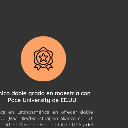
nico doble grado en maestría con
Pace University de EE.UU.
ca en Latinoamérica en ofrecer doble
do (Bachiller/Maestría) en alianza con U.
e, #1 en Derecho Ambiental de USA y del