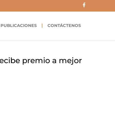
F
a
c
e
b
PUBLICACIONES
CONTÁCTENOS
o
o
k
-
f
recibe premio a mejor