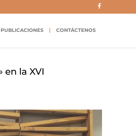
F
a
c
e
b
PUBLICACIONES
CONTÁCTENOS
o
o
k
-
f
 en la XVI