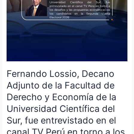
y
Economía
de
la
Universidad
Científica
del
Sur,
fue
entrevistado
Fernando Lossio, Decano
en
el
Adjunto de la Facultad de
canal
Derecho y Economía de la
TV
Perú
Universidad Científica del
en
torno
Sur, fue entrevistado en el
a
canal TV Perú en torno a los
los