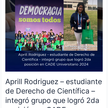
Derecho
de
Científica
–
integró
grupo
que
logró
2da
posición
en
CADE
Universitario
2024
Aprill Rodriguez – estudiante
de Derecho de Científica –
integró grupo que logró 2da