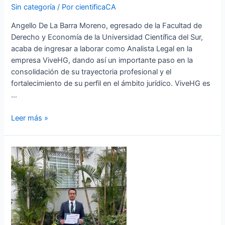
Sin categoría
/ Por
cientificaCA
Angello De La Barra Moreno, egresado de la Facultad de
Derecho y Economía de la Universidad Científica del Sur,
acaba de ingresar a laborar como Analista Legal en la
empresa ViveHG, dando así un importante paso en la
consolidación de su trayectoria profesional y el
fortalecimiento de su perfil en el ámbito jurídico. ViveHG es
…
Leer más »
Estudiante
de
Derecho
de
la
Facultad
de