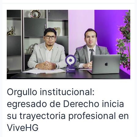
Orgullo
institucional:
egresado
de
Derecho
inicia
su
trayectoria
profesional
en
ViveHG
Orgullo institucional:
egresado de Derecho inicia
su trayectoria profesional en
ViveHG