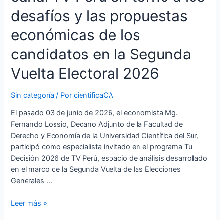
desafíos
desafíos y las propuestas
y
las
económicas de los
propuestas
económicas
candidatos en la Segunda
de
Vuelta Electoral 2026
los
candidatos
en
Sin categoría
/ Por
cientificaCA
la
El pasado 03 de junio de 2026, el economista Mg.
Segunda
Fernando Lossio, Decano Adjunto de la Facultad de
Vuelta
Derecho y Economía de la Universidad Científica del Sur,
Electoral
participó como especialista invitado en el programa Tu
2026
Decisión 2026 de TV Perú, espacio de análisis desarrollado
en el marco de la Segunda Vuelta de las Elecciones
Generales …
Leer más »