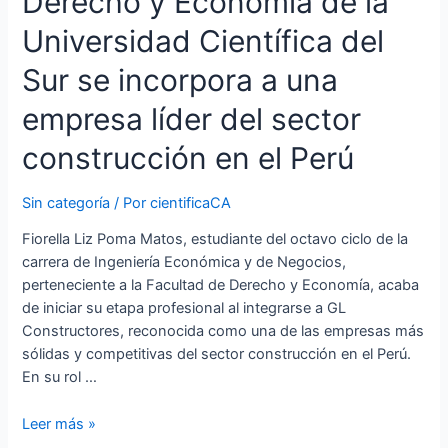
Derecho y Economía de la
Universidad
Universidad Científica del
Científica
del
Sur se incorpora a una
Sur
empresa líder del sector
se
incorpora
construcción en el Perú
a
una
Sin categoría
/ Por
cientificaCA
empresa
líder
Fiorella Liz Poma Matos, estudiante del octavo ciclo de la
del
carrera de Ingeniería Económica y de Negocios,
sector
perteneciente a la Facultad de Derecho y Economía, acaba
construcción
de iniciar su etapa profesional al integrarse a GL
en
Constructores, reconocida como una de las empresas más
el
sólidas y competitivas del sector construcción en el Perú.
Perú
En su rol …
Leer más »