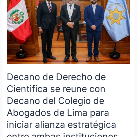
de
Cientifica
se
reune
con
Decano
del
Colegio
de
Abogados
Decano de Derecho de
de
Lima
Cientifica se reune con
para
iniciar
Decano del Colegio de
alianza
Abogados de Lima para
estratégica
entre
iniciar alianza estratégica
ambas
instituciones
entre ambas instituciones