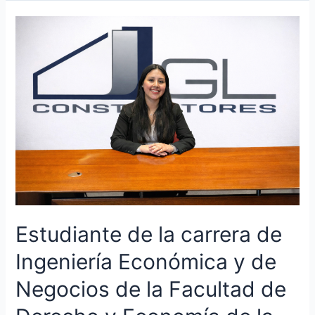
Estudiante
de
la
carrera
de
Ingeniería
Económica
y
de
Negocios
de
la
Facultad
Estudiante de la carrera de
de
Derecho
Ingeniería Económica y de
y
Economía
Negocios de la Facultad de
de
la