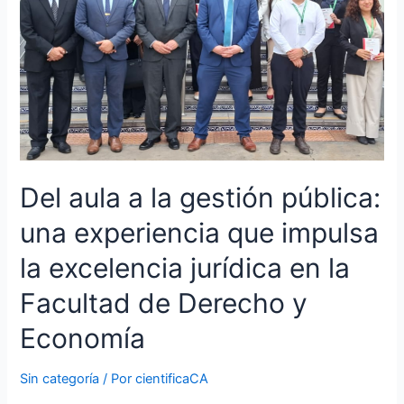
una
experiencia
que
impulsa
la
excelencia
jurídica
en
la
Del aula a la gestión pública:
Facultad
de
una experiencia que impulsa
Derecho
y
la excelencia jurídica en la
Economía
Facultad de Derecho y
Economía
Sin categoría
/ Por
cientificaCA