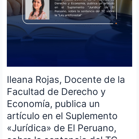
y
Economía,
publica
un
artículo
en
el
Suplemento
«Jurídica»
de
El
Ileana Rojas, Docente de la
Peruano,
sobre
Facultad de Derecho y
la
Economía, publica un
sentencia
del
artículo en el Suplemento
TC
sobre
«Jurídica» de El Peruano,
la
“Ley