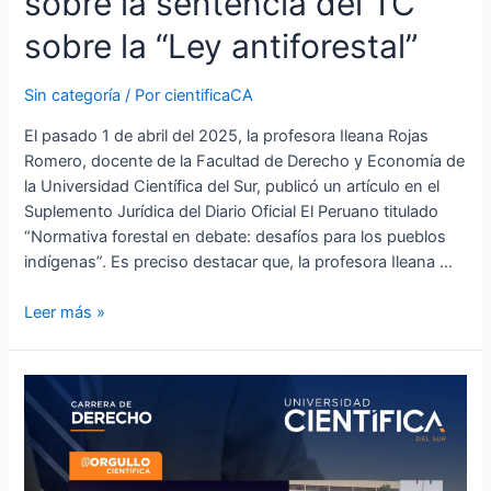
sobre la sentencia del TC
antiforestal”
sobre la “Ley antiforestal”
Sin categoría
/ Por
cientificaCA
El pasado 1 de abril del 2025, la profesora Ileana Rojas
Romero, docente de la Facultad de Derecho y Economía de
la Universidad Científica del Sur, publicó un artículo en el
Suplemento Jurídica del Diario Oficial El Peruano titulado
“Normativa forestal en debate: desafíos para los pueblos
indígenas”. Es preciso destacar que, la profesora Ileana …
Leer más »
Aprill
Rodriguez
–
estudiante
de