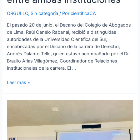
ORGULLO
,
Sin categoría
/ Por
cientificaCA
El pasado 20 de junio, el Decano del Colegio de Abogados
de Lima, Raúl Canelo Rabanal, recibió a distinguidas
autoridades de la Universidad Científica del Sur,
encabezadas por el Decano de la carrera de Derecho,
Andrés Dulanto Tello, quien estuvo acompañado por el Dr.
Braulio Arias Villagómez, Coordinador de Relaciones
Institucionales de la carrera. El …
Leer más »
Representante
del
Fondo
de
Innovación
100K