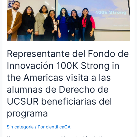
Strong
in
the
Americas
visita
a
las
Representante del Fondo de
alumnas
de
Innovación 100K Strong in
Derecho
the Americas visita a las
de
UCSUR
alumnas de Derecho de
beneficiarias
del
UCSUR beneficiarias del
programa
programa
Sin categoría
/ Por
cientificaCA