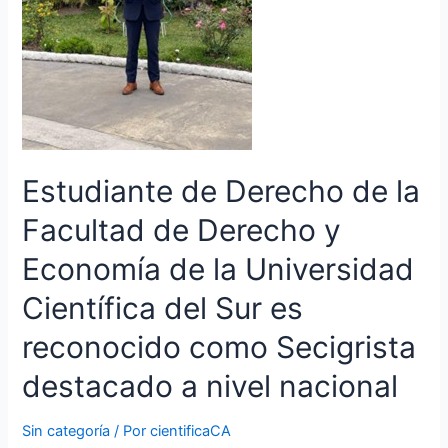
Derecho
y
Economía
de
la
Universidad
Científica
del
Estudiante de Derecho de la
Sur
Facultad de Derecho y
es
reconocido
Economía de la Universidad
como
Secigrista
Científica del Sur es
destacado
a
reconocido como Secigrista
nivel
destacado a nivel nacional
nacional
Sin categoría
/ Por
cientificaCA