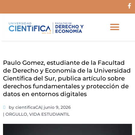
Ir
F
al
a
c
contenido
e
b
o
o
k
-
f
Paulo Gomez, estudiante de la Facultad
de Derecho y Economía de la Universidad
Científica del Sur, publica artículo sobre
derechos fundamentales y protección de
datos en entornos digitales
by cientificaCA
|
junio 9, 2026
|
ORGULLO
,
VIDA ESTUDIANTIL