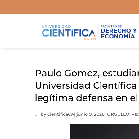
Ir
al
contenido
Paulo Gomez, estudian
Universidad Científica 
legítima defensa en el
by cientificaCA
|
junio 9, 2026
|
ORGULLO
,
VI