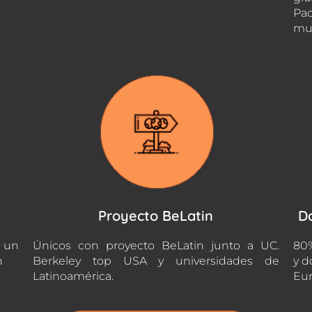
Pac
mu
Proyecto BeLatin
D
n un
Únicos con proyecto BeLatin junto a UC.
80%
n
Berkeley top USA y universidades de
y d
Latinoamérica.
Eur