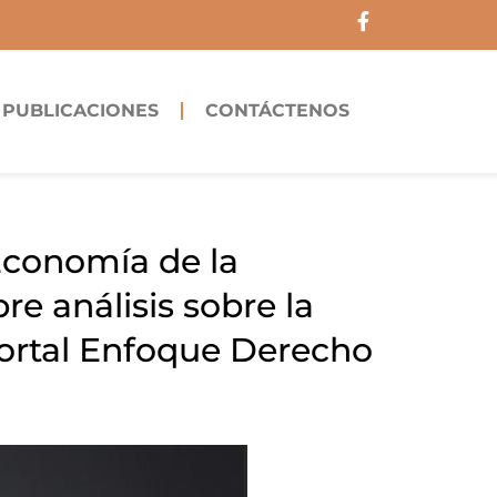
F
a
c
e
b
PUBLICACIONES
CONTÁCTENOS
o
o
k
-
f
Economía de la
re análisis sobre la
 portal Enfoque Derecho