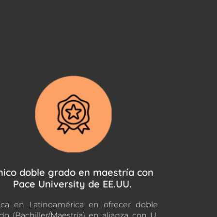
nico doble grado en maestría con
Pace University de EE.UU.
ca en Latinoamérica en ofrecer doble
do (Bachiller/Maestría) en alianza con U.