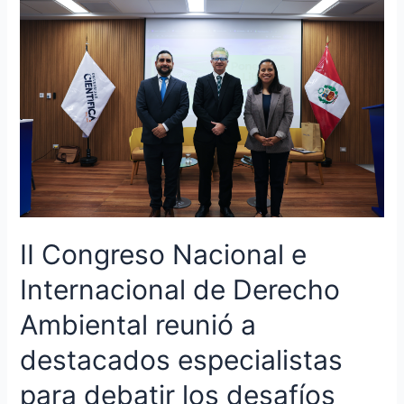
Congreso
Nacional
e
Internacional
de
Derecho
Ambiental
reunió
a
destacados
especialistas
para
II Congreso Nacional e
debatir
los
Internacional de Derecho
desafíos
jurídicos
Ambiental reunió a
de
destacados especialistas
la
sostenibilidad
para debatir los desafíos
y