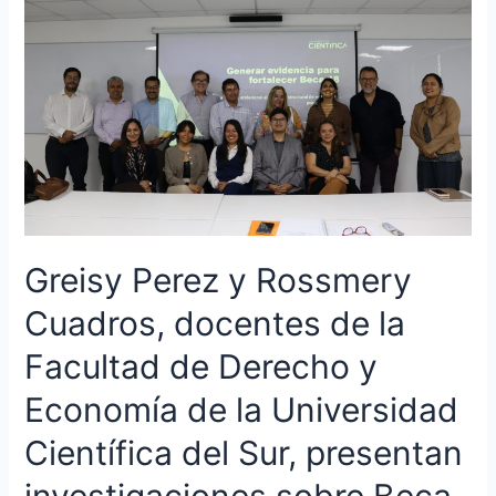
Rossmery
Cuadros,
docentes
de
la
Facultad
de
Derecho
y
Economía
Greisy Perez y Rossmery
de
la
Cuadros, docentes de la
Universidad
Científica
Facultad de Derecho y
del
Economía de la Universidad
Sur,
presentan
Científica del Sur, presentan
investigaciones
sobre