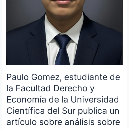
Científica
del
Sur
publica
un
artículo
sobre
análisis
sobre
la
legítima
Paulo Gomez, estudiante de
defensa
en
la Facultad Derecho y
el
sistema
Economía de la Universidad
jurídico
penal
Científica del Sur publica un
en
artículo sobre análisis sobre
el
portal