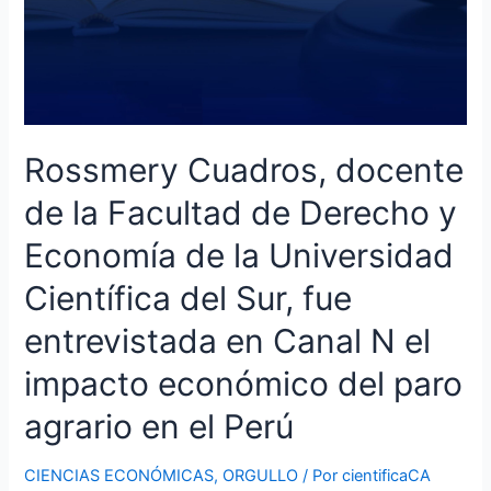
Científica
del
Sur,
fue
entrevistada
en
Rossmery Cuadros, docente
Canal
N
de la Facultad de Derecho y
el
Economía de la Universidad
impacto
económico
Científica del Sur, fue
del
paro
entrevistada en Canal N el
agrario
impacto económico del paro
en
el
agrario en el Perú
Perú
CIENCIAS ECONÓMICAS
,
ORGULLO
/ Por
cientificaCA