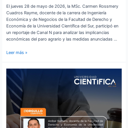
El jueves 28 de mayo de 2026, la MSc. Carmen Rossmery
Cuadros Rayme, docente de la carrera de Ingeniería
Económica y de Negocios de la Facultad de Derecho y
Economía de la Universidad Científica del Sur, participó en
un reportaje de Canal N para analizar las implicancias
económicas del paro agrario y las medidas anunciadas …
Leer más »
Aníbal
Romero,
docente
de
la
Facultad
de
Derecho
y