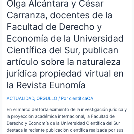
Olga Alcántara y César
publican
artículo
Carranza, docentes de la
sobre
Facultad de Derecho y
la
naturaleza
Economía de la Universidad
jurídica
propiedad
Científica del Sur, publican
virtual
artículo sobre la naturaleza
en
la
jurídica propiedad virtual en
Revista
Eunomía
la Revista Eunomía
ACTUALIDAD
,
ORGULLO
/ Por
cientificaCA
En el marco del fortalecimiento de la investigación jurídica y
la proyección académica internacional, la Facultad de
Derecho y Economía de la Universidad Científica del Sur
destaca la reciente publicación científica realizada por sus