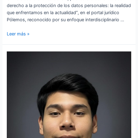
derecho a la protección de los datos personales: la realidad
que enfrentamos en la actualidad”, en el portal jurídico
Pólemos, reconocido por su enfoque interdisciplinario …
Leer más »
Paulo
Gomez,
estudiante
de
la
Facultad
Derecho
y
Economía
de
la
Universidad