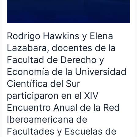
la
Universidad
Científica
del
Sur
Rodrigo Hawkins y Elena
participaron
en
Lazabara, docentes de la
el
Facultad de Derecho y
XIV
Encuentro
Economía de la Universidad
Anual
de
Científica del Sur
la
participaron en el XIV
Red
Iberoamericana
Encuentro Anual de la Red
de
Facultades
Iberoamericana de
y
Escuelas
Facultades y Escuelas de
de