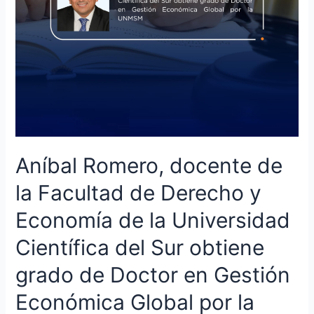
Economía
de
la
Universidad
Científica
del
Sur
obtiene
grado
de
Aníbal Romero, docente de
Doctor
en
la Facultad de Derecho y
Gestión
Economía de la Universidad
Económica
Global
Científica del Sur obtiene
por
la
grado de Doctor en Gestión
UNMSM
Económica Global por la