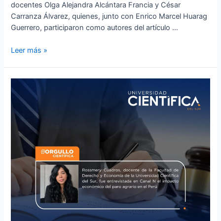
docentes Olga Alejandra Alcántara Francia y César
Carranza Álvarez, quienes, junto con Enrico Marcel Huarag
Guerrero, participaron como autores del artículo …
Leer más »
Rossmery
Cuadros,
docente
de
la
Facultad
de
Derecho
y
Economía
de
la
Universidad