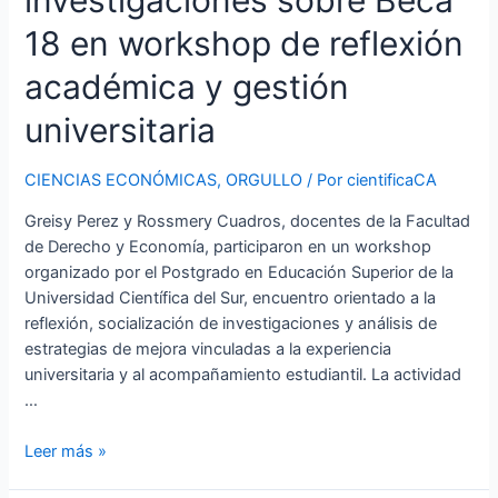
investigaciones sobre Beca
Beca
18 en workshop de reflexión
18
en
académica y gestión
workshop
de
universitaria
reflexión
académica
CIENCIAS ECONÓMICAS
,
ORGULLO
/ Por
cientificaCA
y
gestión
Greisy Perez y Rossmery Cuadros, docentes de la Facultad
universitaria
de Derecho y Economía, participaron en un workshop
organizado por el Postgrado en Educación Superior de la
Universidad Científica del Sur, encuentro orientado a la
reflexión, socialización de investigaciones y análisis de
estrategias de mejora vinculadas a la experiencia
universitaria y al acompañamiento estudiantil. La actividad
…
Leer más »