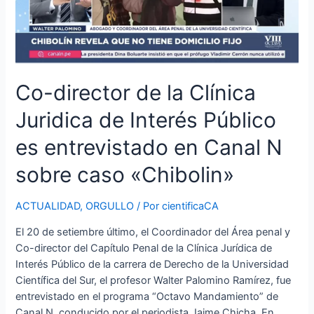
de
Interés
Público
es
entrevistado
Co-director de la Clínica
en
Canal
Juridica de Interés Público
N
sobre
es entrevistado en Canal N
caso
sobre caso «Chibolin»
«Chibolin»
ACTUALIDAD
,
ORGULLO
/ Por
cientificaCA
El 20 de setiembre último, el Coordinador del Área penal y
Co-director del Capítulo Penal de la Clínica Jurídica de
Interés Público de la carrera de Derecho de la Universidad
Científica del Sur, el profesor Walter Palomino Ramírez, fue
entrevistado en el programa “Octavo Mandamiento” de
Canal N, conducido por el periodista Jaime Chicha. En …