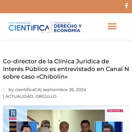
Ir
F
al
a
c
contenido
e
b
o
o
k
-
f
Co-director de la Clínica Juridica de
Interés Público es entrevistado en Canal N
sobre caso «Chibolin»
by cientificaCA
|
septiembre 26, 2024
|
ACTUALIDAD
,
ORGULLO