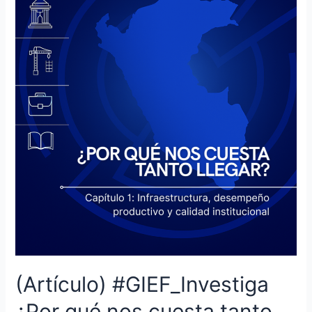
tanto
llegar?
Infraestructura,
desempeño
productivo
y
calidad
institucional
en
la
realidad
peruana
(Artículo) #GIEF_Investiga
¿Por qué nos cuesta tanto