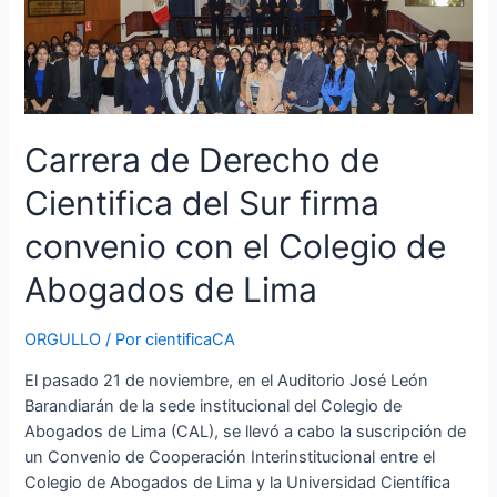
Sur
firma
convenio
con
el
Colegio
Carrera de Derecho de
de
Abogados
Cientifica del Sur firma
de
convenio con el Colegio de
Lima
Abogados de Lima
ORGULLO
/ Por
cientificaCA
El pasado 21 de noviembre, en el Auditorio José León
Barandiarán de la sede institucional del Colegio de
Abogados de Lima (CAL), se llevó a cabo la suscripción de
un Convenio de Cooperación Interinstitucional entre el
Colegio de Abogados de Lima y la Universidad Científica