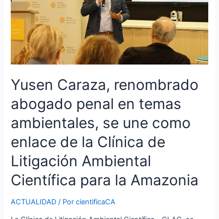
temas
ambientales,
se
une
como
enlace
de
Yusen Caraza, renombrado
la
Clínica
abogado penal en temas
de
Litigación
ambientales, se une como
Ambiental
enlace de la Clínica de
Científica
para
Litigación Ambiental
la
Amazonia
Científica para la Amazonia
ACTUALIDAD
/ Por
cientificaCA