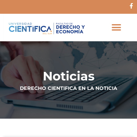
Ir
F
al
a
c
contenido
e
b
o
o
k
-
f
Noticias
DERECHO CIENTIFICA EN LA NOTICIA