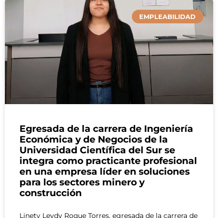
Página
Página
Página
Página
Página
Página
Página
Página
Página
Página
Página
Página
Página
Página
Página
Página
Página
Página
Página
Página
Página
Página
Página
Página
Página
Página
Página
Página
Págin
Pá
EMPLEABILIDAD
Egresada de la carrera de Ingeniería
Económica y de Negocios de la
Universidad Científica del Sur se
integra como practicante profesional
en una empresa líder en soluciones
para los sectores minero y
construcción
Linety Leydy Roque Torres, egresada de la carrera de