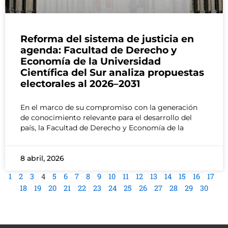
Reforma del sistema de justicia en
agenda: Facultad de Derecho y
Economía de la Universidad
Científica del Sur analiza propuestas
electorales al 2026–2031
En el marco de su compromiso con la generación
de conocimiento relevante para el desarrollo del
país, la Facultad de Derecho y Economía de la
8 abril, 2026
1
2
3
4
5
6
7
8
9
10
11
12
13
14
15
16
17
18
19
20
21
22
23
24
25
26
27
28
29
30