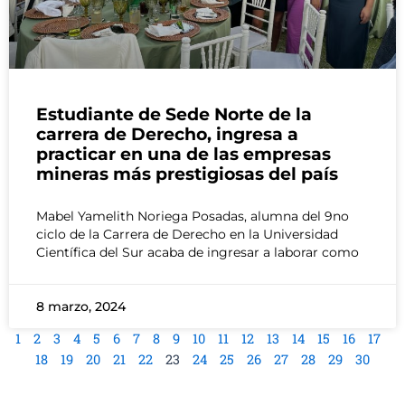
Estudiante de Sede Norte de la
carrera de Derecho, ingresa a
practicar en una de las empresas
mineras más prestigiosas del país
Mabel Yamelith Noriega Posadas, alumna del 9no
ciclo de la Carrera de Derecho en la Universidad
Científica del Sur acaba de ingresar a laborar como
8 marzo, 2024
1
2
3
4
5
6
7
8
9
10
11
12
13
14
15
16
17
18
19
20
21
22
23
24
25
26
27
28
29
30