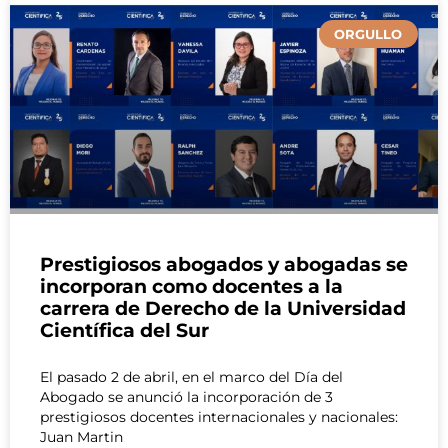
Página
Página
Página
Página
Página
Página
Página
Página
Página
Página
Página
Página
Página
Página
Página
Página
Página
Página
Página
Página
Página
Página
Página
Página
Página
Página
Página
Página
Págin
Pá
ORGULLO
Prestigiosos abogados y abogadas se
incorporan como docentes a la
carrera de Derecho de la Universidad
Científica del Sur
El pasado 2 de abril, en el marco del Día del
Abogado se anunció la incorporación de 3
prestigiosos docentes internacionales y nacionales:
Juan Martin