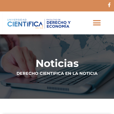
Ir
F
al
a
c
contenido
e
b
o
o
k
-
f
Noticias
DERECHO CIENTIFICA EN LA NOTICIA