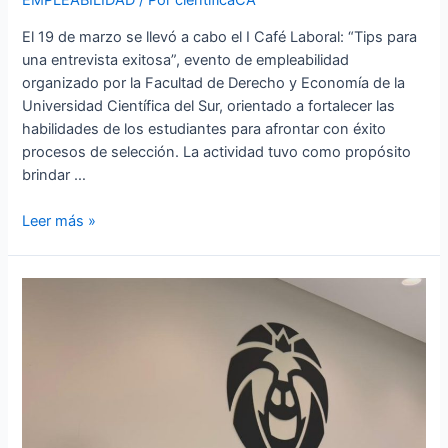
EMPLEABILIDAD
/ Por
cientificaCA
El 19 de marzo se llevó a cabo el I Café Laboral: “Tips para
una entrevista exitosa”, evento de empleabilidad
organizado por la Facultad de Derecho y Economía de la
Universidad Científica del Sur, orientado a fortalecer las
habilidades de los estudiantes para afrontar con éxito
procesos de selección. La actividad tuvo como propósito
brindar …
Leer más »
Egresada
de
la
carrera
de
Ingeniería
Económica