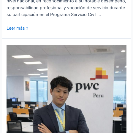
nivel nacional, en reconocimiento a su notable desempeño,
responsabilidad profesional y vocación de servicio durante
su participación en el Programa Servicio Civil …
Leer más »
Estudiante
de
la
Facultad
de
Derecho
y
Economía
de
la
Universidad
Científica
del