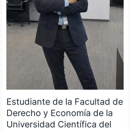
Sur
se
incorporó
a
trabajar
en
una
de
las
firmas
más
importantes
en
auditoría
y
Estudiante de la Facultad de
consultoría
Derecho y Economía de la
del
Perú
Universidad Científica del