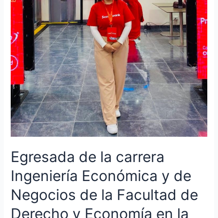
de
Derecho
y
Economía
en
la
Universidad
Científica
del
Sur
inicia
carrera
profesional
en
Egresada de la carrera
Scotiabank
Ingeniería Económica y de
Negocios de la Facultad de
Derecho y Economía en la