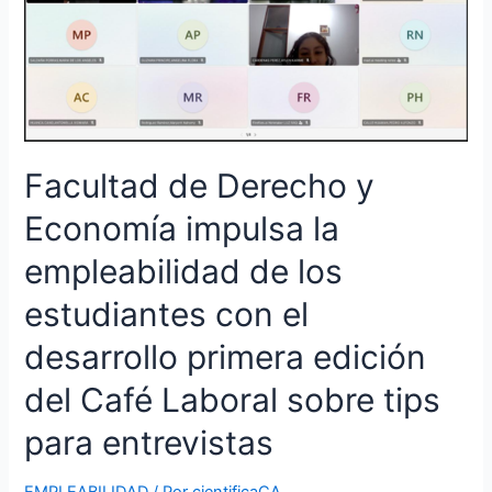
impulsa
la
empleabilidad
de
los
estudiantes
con
Facultad de Derecho y
el
desarrollo
Economía impulsa la
primera
empleabilidad de los
edición
del
estudiantes con el
Café
Laboral
desarrollo primera edición
sobre
del Café Laboral sobre tips
tips
para
para entrevistas
entrevistas