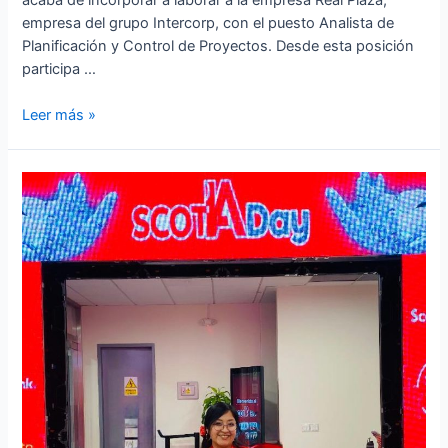
empresa del grupo Intercorp, con el puesto Analista de
Planificación y Control de Proyectos. Desde esta posición
participa …
Leer más »
Egresada
de
la
carrera
Ingeniería
Económica
y
de
Negocios
de
la
Facultad