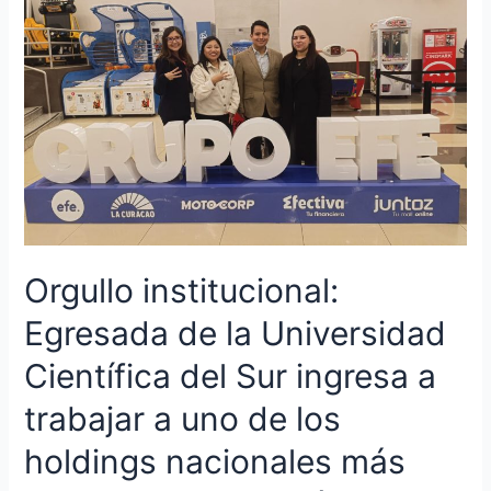
de
la
Universidad
Científica
del
Sur
ingresa
a
trabajar
a
uno
de
Orgullo institucional:
los
Egresada de la Universidad
holdings
nacionales
Científica del Sur ingresa a
más
importantes
trabajar a uno de los
del
holdings nacionales más
país