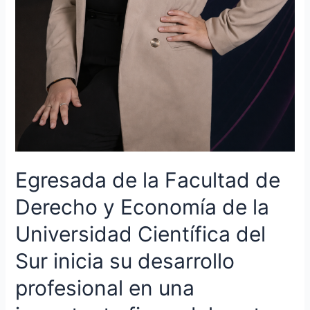
profesional
en
una
importante
firma
del
sector
financiero
Egresada de la Facultad de
Derecho y Economía de la
Universidad Científica del
Sur inicia su desarrollo
profesional en una