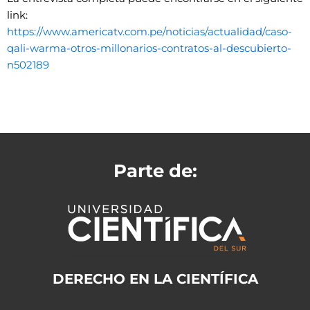
link:
https://www.americatv.com.pe/noticias/actualidad/caso-
qali-warma-otros-millonarios-contratos-al-descubierto-
n502189
Parte de:
DERECHO EN LA CIENTÍFICA