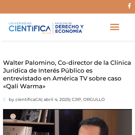
Ir
F
al
a
c
contenido
e
b
o
o
k
-
f
Walter Palomino, Co-director de la Clínica
Jurídica de Interés Público es
entrevistado en América TV sobre caso
«Qali Warma»
by cientificaCA
|
abril 4, 2025
|
CJIP
,
ORGULLO