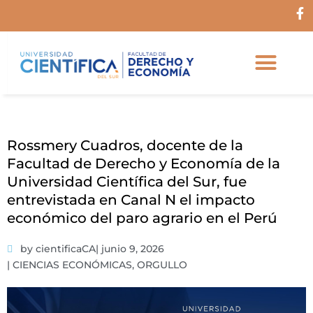
Ir
F
al
a
c
contenido
e
b
o
o
k
-
f
Rossmery Cuadros, docente de la
Facultad de Derecho y Economía de la
Universidad Científica del Sur, fue
entrevistada en Canal N el impacto
económico del paro agrario en el Perú
by cientificaCA
|
junio 9, 2026
|
CIENCIAS ECONÓMICAS
,
ORGULLO