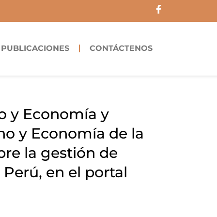
F
a
c
e
b
PUBLICACIONES
CONTÁCTENOS
o
o
k
-
f
ho y Economía y
ho y Economía de la
bre la gestión de
 Perú, en el portal