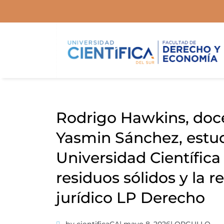
Ir
al
contenido
Rodrigo Hawkins, doc
Yasmin Sánchez, estud
Universidad Científica
residuos sólidos y la r
jurídico LP Derecho
by cientificaCA
|
mayo 8, 2026
|
ORGULLO