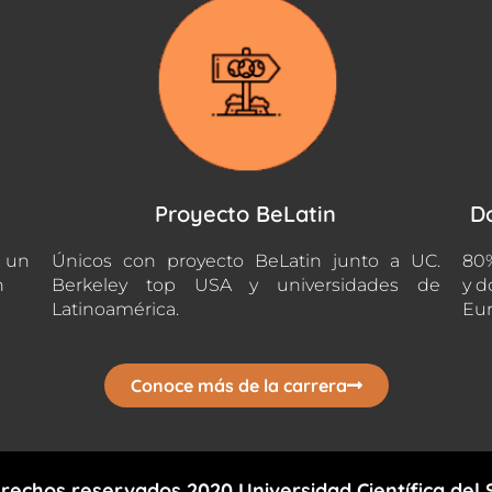
Proyecto BeLatin
D
n un
Únicos con proyecto BeLatin junto a UC.
80%
n
Berkeley top USA y universidades de
y d
Latinoamérica.
Eur
Conoce más de la carrera
rechos reservados 2020 Universidad Científica del 