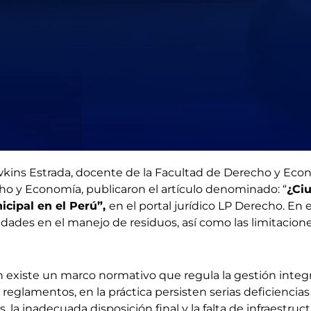
awkins Estrada, docente de la Facultad de Derecho y Ec
ho y Economía, publicaron el artículo denominado: “
¿Ciu
icipal en el Perú”,
en el portal jurídico LP Derecho. En e
dades en el manejo de residuos, así como las limitacion
n existe un marco normativo que regula la gestión integr
 reglamentos, en la práctica persisten serias deficiencia
la inadecuada disposición final y la falta de infraestruct