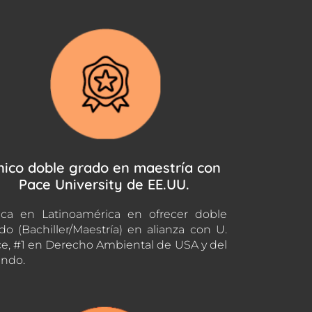
nico doble grado en maestría con
Pace University de EE.UU.
ca en Latinoamérica en ofrecer doble
do (Bachiller/Maestría) en alianza con U.
e, #1 en Derecho Ambiental de USA y del
ndo.