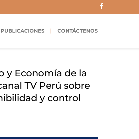
F
a
c
e
b
PUBLICACIONES
CONTÁCTENOS
o
o
k
-
f
o y Economía de la
 canal TV Perú sobre
ibilidad y control