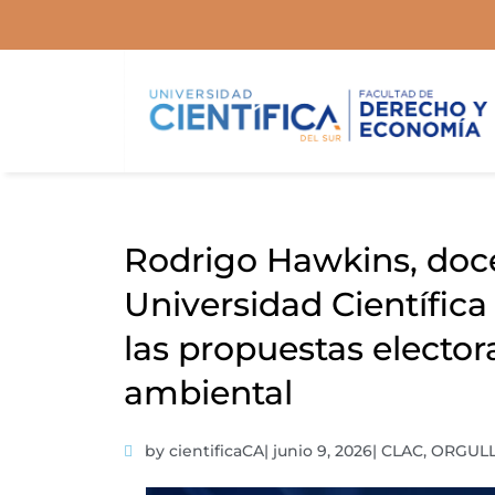
Ir
al
contenido
Rodrigo Hawkins, doce
Universidad Científica
las propuestas elector
ambiental
by cientificaCA
|
junio 9, 2026
|
CLAC
,
ORGUL