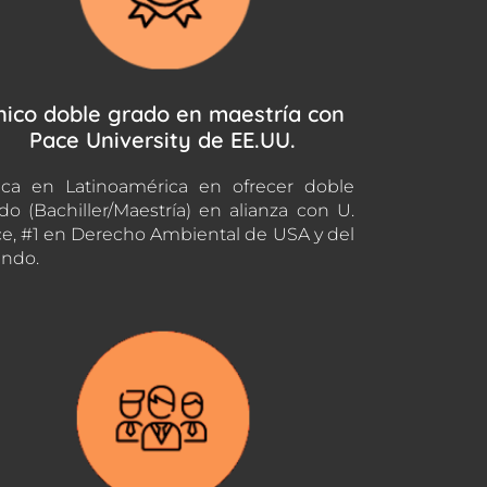
nico doble grado en maestría con
Pace University de EE.UU.
ca en Latinoamérica en ofrecer doble
do (Bachiller/Maestría) en alianza con U.
e, #1 en Derecho Ambiental de USA y del
ndo.