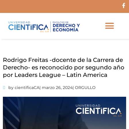
Ir
F
al
a
c
contenido
e
b
o
o
k
-
f
Rodrigo Freitas -docente de la Carrera de
Derecho- es reconocido por segundo año
por Leaders League – Latin America
by cientificaCA
|
marzo 26, 2024
|
ORGULLO