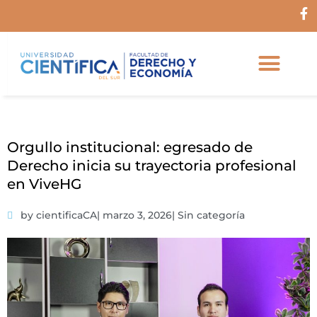
Ir
F
al
a
c
contenido
e
b
o
o
k
-
f
Orgullo institucional: egresado de
Derecho inicia su trayectoria profesional
en ViveHG
by cientificaCA
|
marzo 3, 2026
|
Sin categoría