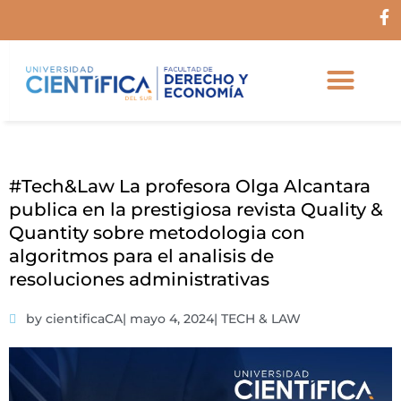
Ir
F
al
a
c
contenido
e
b
o
o
k
-
f
#Tech&Law La profesora Olga Alcantara
publica en la prestigiosa revista Quality &
Quantity sobre metodologia con
algoritmos para el analisis de
resoluciones administrativas
by cientificaCA
|
mayo 4, 2024
|
TECH & LAW