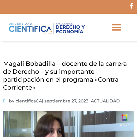
Ir
F
al
a
c
contenido
e
b
o
o
k
-
f
Magali Bobadilla – docente de la carrera
de Derecho – y su importante
participación en el programa «Contra
Corriente»
by cientificaCA
|
septiembre 27, 2023
|
ACTUALIDAD