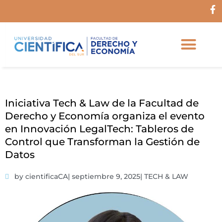
Ir
F
al
a
c
contenido
e
b
o
o
k
-
f
Iniciativa Tech & Law de la Facultad de
Derecho y Economía organiza el evento
en Innovación LegalTech: Tableros de
Control que Transforman la Gestión de
Datos
by cientificaCA
|
septiembre 9, 2025
|
TECH & LAW