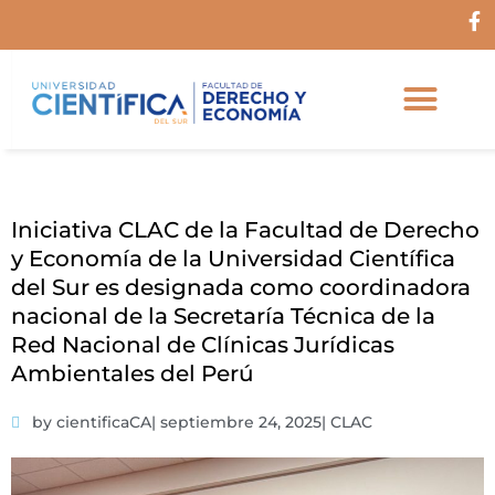
Ir
F
al
a
c
contenido
e
b
o
o
k
-
f
Iniciativa CLAC de la Facultad de Derecho
y Economía de la Universidad Científica
del Sur es designada como coordinadora
nacional de la Secretaría Técnica de la
Red Nacional de Clínicas Jurídicas
Ambientales del Perú
by cientificaCA
|
septiembre 24, 2025
|
CLAC