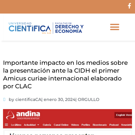
Ir
F
al
a
c
contenido
e
b
o
o
k
-
f
Importante impacto en los medios sobre
la presentación ante la CIDH el primer
Amicus curiae internacional elaborado
por CLAC
by cientificaCA
|
enero 30, 2024
|
ORGULLO