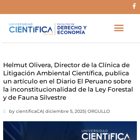
Ir
F
al
a
c
contenido
e
b
o
o
k
-
f
Helmut Olivera, Director de la Clínica de
Litigación Ambiental Científica, publica
un artículo en el Diario El Peruano sobre
la inconstitucionalidad de la Ley Forestal
y de Fauna Silvestre
by cientificaCA
|
diciembre 5, 2025
|
ORGULLO