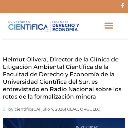
Ir
F
al
a
c
contenido
e
b
o
o
k
-
f
Helmut Olivera, Director de la Clínica de
Litigación Ambiental Científica de la
Facultad de Derecho y Economía de la
Universidad Científica del Sur, es
entrevistado en Radio Nacional sobre los
retos de la formalización minera
by cientificaCA
|
julio 7, 2026
|
CLAC
,
ORGULLO