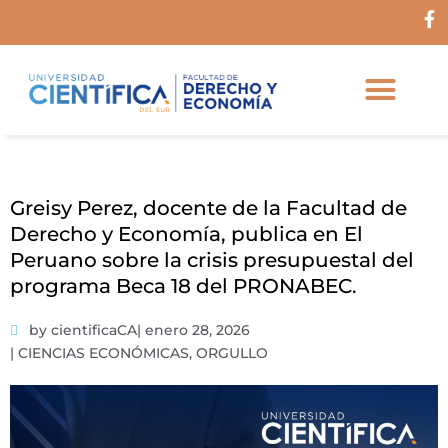
Ir
F
al
a
c
contenido
e
b
o
o
k
-
f
Greisy Perez, docente de la Facultad de
Derecho y Economía, publica en El
Peruano sobre la crisis presupuestal del
programa Beca 18 del PRONABEC.
by cientificaCA
|
enero 28, 2026
|
CIENCIAS ECONÓMICAS
,
ORGULLO