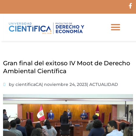
Ir
F
al
a
c
contenido
e
b
o
o
k
-
f
Gran final del exitoso IV Moot de Derecho
Ambiental Científica
by cientificaCA
|
noviembre 24, 2023
|
ACTUALIDAD