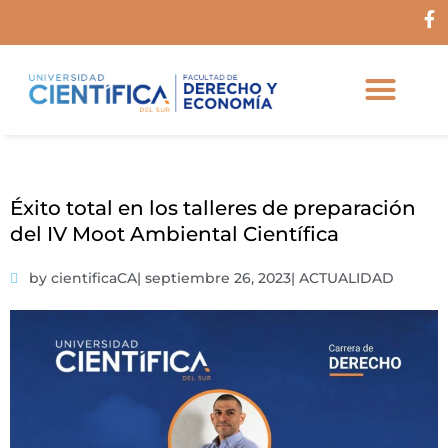
Ir
F
al
a
c
contenido
e
b
o
o
k
-
f
Éxito total en los talleres de preparación
del IV Moot Ambiental Científica
by cientificaCA
|
septiembre 26, 2023
|
ACTUALIDAD