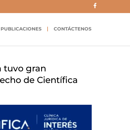
F
a
c
e
b
PUBLICACIONES
CONTÁCTENOS
o
o
k
-
f
a tuvo gran
recho de Científica