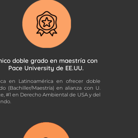
nico doble grado en maestría con
Pace University de EE.UU.
ca en Latinoamérica en ofrecer doble
do (Bachiller/Maestría) en alianza con U.
e, #1 en Derecho Ambiental de USA y del
ndo.