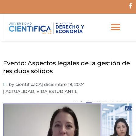
Ir
F
al
a
c
contenido
e
b
o
o
k
-
f
Evento: Aspectos legales de la gestión de
residuos sólidos
by cientificaCA
|
diciembre 19, 2024
|
ACTUALIDAD
,
VIDA ESTUDIANTIL