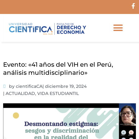
Ir
F
al
a
c
contenido
e
b
o
o
k
-
f
Evento: «41 años del VIH en el Perú,
análisis multidisciplinario»
by cientificaCA
|
diciembre 19, 2024
|
ACTUALIDAD
,
VIDA ESTUDIANTIL