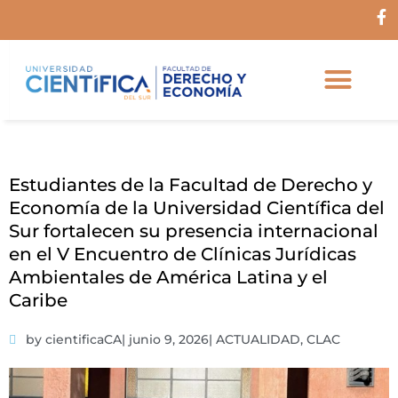
Ir
F
al
a
c
contenido
e
b
o
o
k
-
f
Estudiantes de la Facultad de Derecho y
Economía de la Universidad Científica del
Sur fortalecen su presencia internacional
en el V Encuentro de Clínicas Jurídicas
Ambientales de América Latina y el
Caribe
by cientificaCA
|
junio 9, 2026
|
ACTUALIDAD
,
CLAC