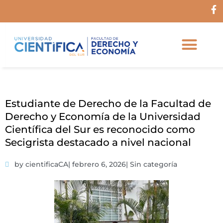
Ir
F
al
a
c
contenido
e
b
o
o
k
-
f
Estudiante de Derecho de la Facultad de
Derecho y Economía de la Universidad
Científica del Sur es reconocido como
Secigrista destacado a nivel nacional
by cientificaCA
|
febrero 6, 2026
|
Sin categoría