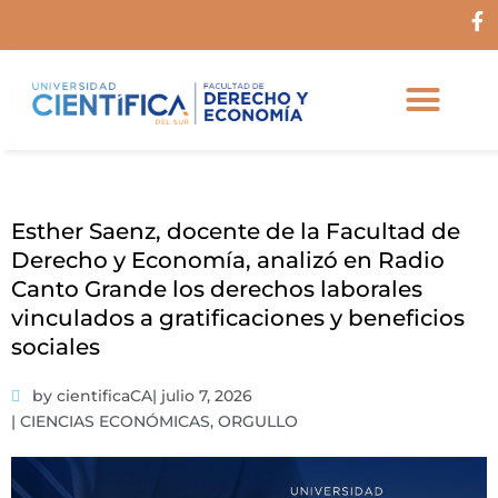
Ir
F
al
a
c
contenido
e
b
o
o
k
-
f
Esther Saenz, docente de la Facultad de
Derecho y Economía, analizó en Radio
Canto Grande los derechos laborales
vinculados a gratificaciones y beneficios
sociales
by cientificaCA
|
julio 7, 2026
|
CIENCIAS ECONÓMICAS
,
ORGULLO