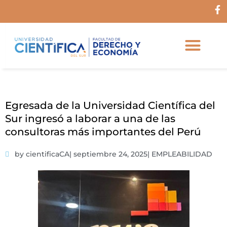
Ir
F
al
a
c
contenido
e
b
o
o
k
-
f
Egresada de la Universidad Científica del
Sur ingresó a laborar a una de las
consultoras más importantes del Perú
by cientificaCA
|
septiembre 24, 2025
|
EMPLEABILIDAD