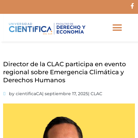
Ir
F
al
a
c
contenido
e
b
o
o
k
-
f
Director de la CLAC participa en evento
regional sobre Emergencia Climática y
Derechos Humanos
by cientificaCA
|
septiembre 17, 2025
|
CLAC