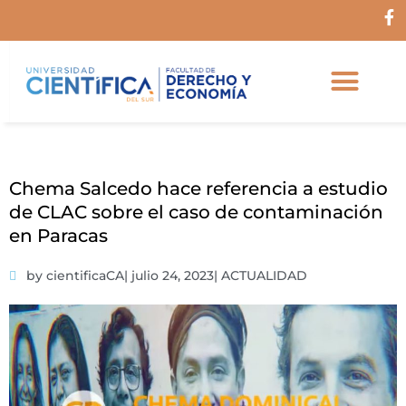
Ir
F
al
a
c
contenido
e
b
o
o
k
-
f
Chema Salcedo hace referencia a estudio
de CLAC sobre el caso de contaminación
en Paracas
by cientificaCA
|
julio 24, 2023
|
ACTUALIDAD