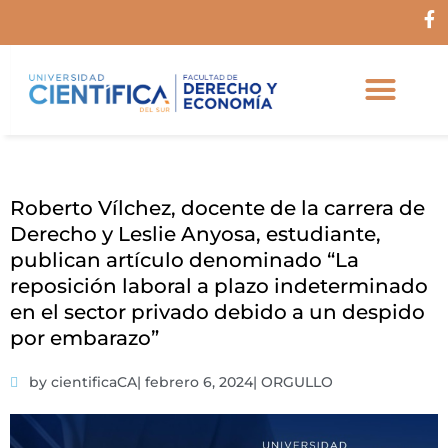
Ir
F
al
a
c
contenido
e
b
o
o
k
-
f
Roberto Vílchez, docente de la carrera de
Derecho y Leslie Anyosa, estudiante,
publican artículo denominado “La
reposición laboral a plazo indeterminado
en el sector privado debido a un despido
por embarazo”
by cientificaCA
|
febrero 6, 2024
|
ORGULLO