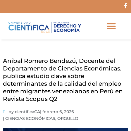
Ir
F
al
a
c
contenido
e
b
o
o
k
-
f
Aníbal Romero Bendezú, Docente del
Departamento de Ciencias Económicas,
publica estudio clave sobre
determinantes de la calidad del empleo
entre migrantes venezolanos en Perú en
Revista Scopus Q2
by cientificaCA
|
febrero 6, 2026
|
CIENCIAS ECONÓMICAS
,
ORGULLO