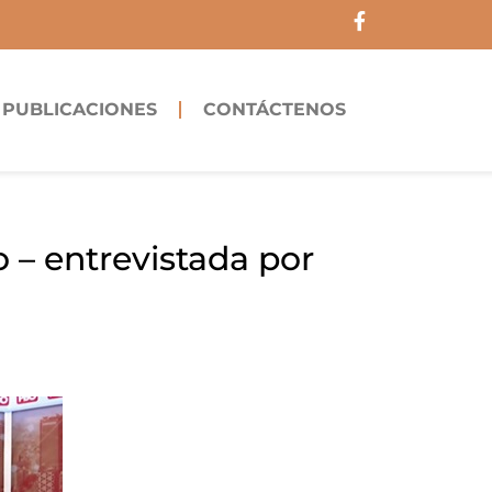
F
a
c
e
b
PUBLICACIONES
CONTÁCTENOS
o
o
k
-
f
 – entrevistada por