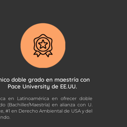
nico doble grado en maestría con
Pace University de EE.UU.
ca en Latinoamérica en ofrecer doble
do (Bachiller/Maestría) en alianza con U.
e, #1 en Derecho Ambiental de USA y del
ndo.