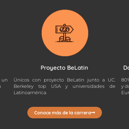
Proyecto BeLatin
D
n un
Únicos con proyecto BeLatin junto a UC.
80%
n
Berkeley top USA y universidades de
y d
Latinoamérica.
Eur
Conoce más de la carrera