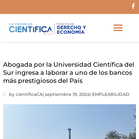
Ir
F
al
a
c
contenido
e
b
o
o
k
-
f
Abogada por la Universidad Científica del
Sur ingresa a laborar a uno de los bancos
más prestigiosos del País
by cientificaCA
|
septiembre 19, 2024
|
EMPLEABILIDAD