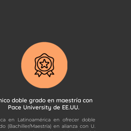
nico doble grado en maestría con
Pace University de EE.UU.
ca en Latinoamérica en ofrecer doble
do (Bachiller/Maestría) en alianza con U.