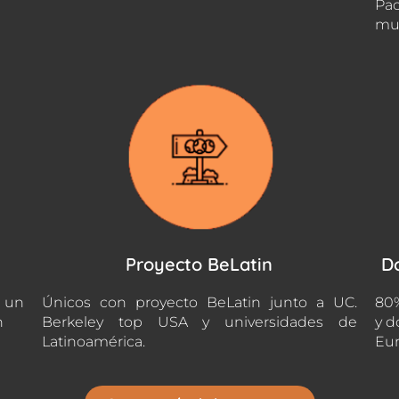
Pac
mu
Proyecto BeLatin
D
n un
Únicos con proyecto BeLatin junto a UC.
80%
n
Berkeley top USA y universidades de
y d
Latinoamérica.
Eur